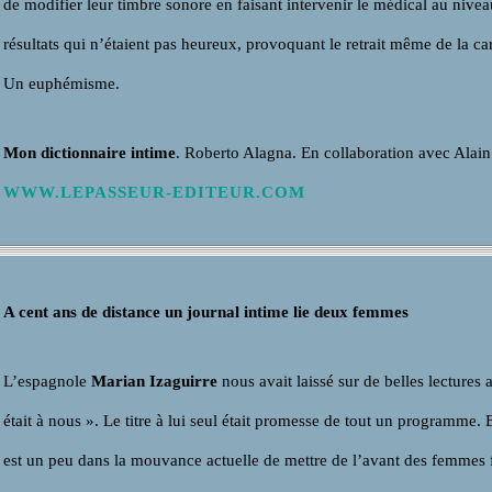
de modifier leur timbre sonore en faisant intervenir le médical au nive
résultats qui n’étaient pas heureux, provoquant le retrait même de la car
Un euphémisme.
Mon dictionnaire intime
. Roberto Alagna. En collaboration avec Al
WWW.LEPASSEUR-EDITEUR.COM
A cent ans de distance un journal intime lie deux femmes
L’espagnole
Marian Izaguirre
nous avait laissé sur de belles lectures
était à nous ». Le titre à lui seul était promesse de tout un programme.
est un peu dans la mouvance actuelle de mettre de l’avant des femmes 