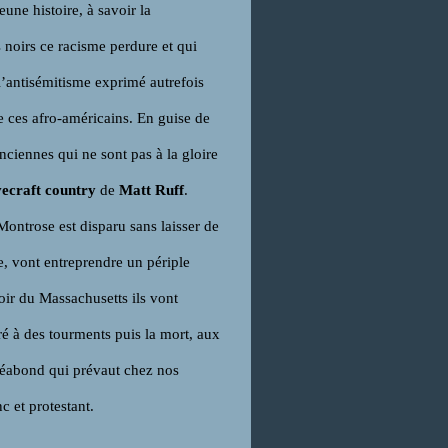
eune histoire, à savoir la
s noirs ce racisme perdure et qui
 l’antisémitisme exprimé autrefois
e ces afro-américains. En guise de
anciennes qui ne sont pas à la gloire
ecraft country
de
Matt Ruff
.
ntrose est disparu sans laisser de
le, vont entreprendre un périple
oir du Massachusetts ils vont
ré à des tourments puis la mort, aux
uséabond qui prévaut chez nos
c et protestant.