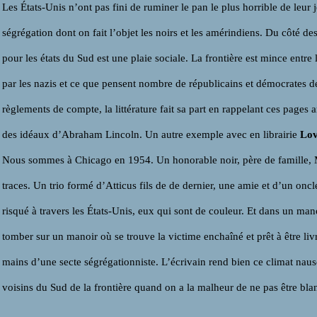
Les États-Unis n’ont pas fini de ruminer le pan le plus horrible de leur j
ségrégation dont on fait l’objet les noirs et les amérindiens. Du côté de
pour les états du Sud est une plaie sociale. La frontière est mince entre
par les nazis et ce que pensent nombre de républicains et démocrates d
règlements de compte, la littérature fait sa part en rappelant ces pages 
des idéaux d’Abraham Lincoln. Un autre exemple avec en librairie
Lov
Nous sommes à Chicago en 1954. Un honorable noir, père de famille, Mo
traces. Un trio formé d’Atticus fils de de dernier, une amie et d’un onc
risqué à travers les États-Unis, eux qui sont de couleur. Et dans un man
tomber sur un manoir où se trouve la victime enchaîné et prêt à être liv
mains d’une secte ségrégationniste. L’écrivain rend bien ce climat na
voisins du Sud de la frontière quand on a la malheur de ne pas être blan