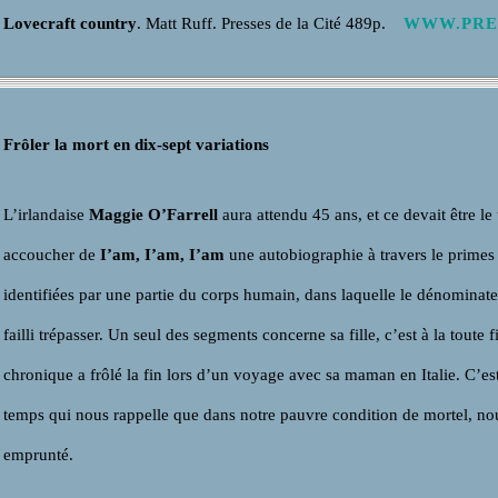
Lovecraft country
. Matt Ruff. Presses de la Cité 489p.
WWW.PRE
Frôler la mort en dix-sept variations
L’irlandaise
Maggie O’Farrell
aura attendu 45 ans, et ce devait être le
accoucher de
I’am, I’am, I’am
une autobiographie à travers le primes d
identifiées par une partie du corps humain, dans laquelle le dénominate
failli trépasser. Un seul des segments concerne sa fille, c’est à la toute 
chronique a frôlé la fin lors d’un voyage avec sa maman en Italie. C’e
temps qui nous rappelle que dans notre pauvre condition de mortel, no
emprunté.