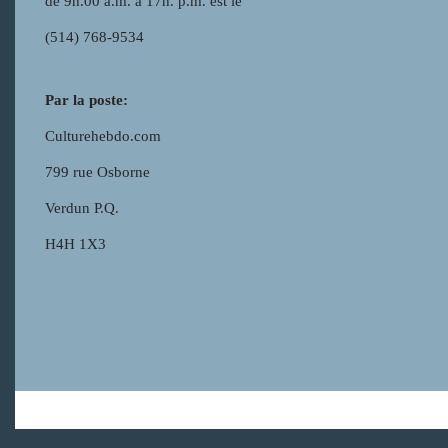
de 9h.00 a.m. à 17h. p.m. est le
(514) 768-9534
Par la poste:
Culturehebdo.com
799 rue Osborne
Verdun P.Q.
H4H 1X3